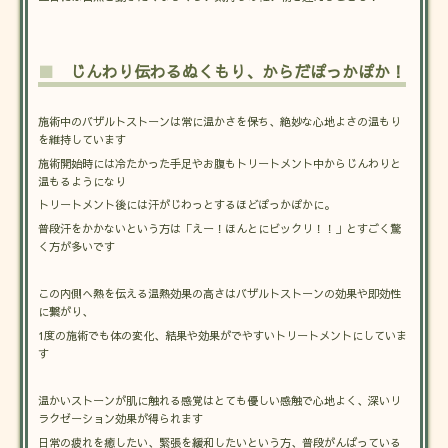
■
じんわり伝わるぬくもり、からだぽっかぽか！
施術中のバザルトストーンは常に温かさを保ち、絶妙な心地よさの温もり
を維持しています
施術開始時には冷たかった手足やお腹もトリートメント中からじんわりと
温もるようになり
トリートメント後には汗がじわっとするほどぽっかぽかに。
普段汗をかかないという方は「えー！ほんとにビックリ！！」とすごく驚
く方が多いです
この内側へ熱を伝える温熱効果の高さはバザルトストーンの効果や即効性
に繋がり、
1度の施術でも体の変化、結果や効果がでやすいトリートメントにしていま
す
温かいストーンが肌に触れる感覚はとても優しい感触で心地よく、深いリ
ラクゼーション効果が得られます
日常の疲れを癒したい、緊張を緩和したいという方、普段がんばっている