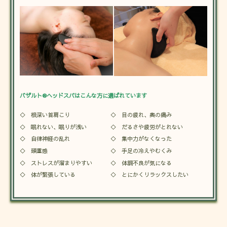
バザルト®ヘッドスパはこんな方に選ばれています
◇ 根深い首肩こり
◇ 目の疲れ、奥の痛み
◇
眠れない、眠りが浅い
◇ だるさや疲労がとれない
◇ 自律神経の乱れ
◇
集中力がなくなった
◇ 頭重感
◇ 手足の冷えやむくみ
◇ ストレスが溜まりやすい
◇ 体調不良が気になる
◇ 体が緊張している
◇ とにかくリラックスしたい