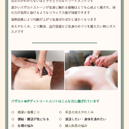
石なのかわからないほどナチュラルなトリートメントです
温かいバザルトストーンが全身に触れる感触はとても心地よく癒され、体
の力が自然と抜けるようなリラックス感が体感できます
温熱効果により代謝が上がり全身ぽかぽかと温かくなります
冷えやむくみ、こり解消、血行促進など全身のめぐりを整えたい時にオス
スメです
バザルト®ボディトリートメントはこんな方に選ばれています
◇ 根深い首肩こり
◇ 手足の冷えやむくみ
◇
便秘・腸活が気になる
◇
温活したい・身体を温めたい
◇
生理の悩み
◇ 婦人科系の悩み