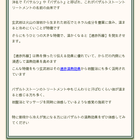
洋名で『バサルツ』や『バザルト』と呼ばれ、これがバザルトストーント
リートメントの名前の由来です
玄武岩は火山の溶岩から生まれた岩石でミネラル成分を豊富に含み、温ま
ると冷めにくいことが特徴です
さらにもうひとつの大きな特徴で、温かくなると【遠赤外線】を発生させ
ます。
【遠赤外線】は熱を保ったり伝える効果に優れていて、からだの内側にも
浸透して温熱効果を高めます
こんな特徴をもつ玄武岩はその
遠赤温熱効果
から岩盤浴にも多く活用され
ています
バザルトストーンのトリートメント中もじんわりと汗ばむくらい体が温ま
ると感じる方も多く、
岩盤浴とマッサージを同時に体感しているような感覚の施術です
特に普段から冷えが気になる方にはバザルトの温熱効果をぜひ体感してみ
てください