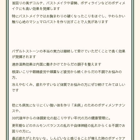
首回りの美デコルテ、バストメイクや姿勢、ボディラインなどのボディメ
イクにも高い効果を発揮します
特にバストメイクではお胸まわりの硬くなったこりをほぐし、やわらかい
触り心地のマシュマロバストを作り出すことで人気があります
バザルトストーンの本当の実力は継続して受けていただくことで高く効果
が発揮されます
遠赤温熱効果は内面に働きかけてからだの調子を整えます
根深いこりや眼精疲労や頭重など疲労から続くからだの不調でお悩みの
方、
冷えやむくみ、疲れやすいなど体質でお悩みの方にぜひ続けてみてほしい
です
他にも病気になりにくい強い体を作り「未病」のためのボディメンテナン
スや、
30代後半からの体調変化の起こりやすい年代の方の健康管理に。
更年期などのホルモンバランスの乱れや自律神経の乱れからくる不調でお
困りの方に。
最近疲れがとれないな、しんどいなと感じることが増えた時のボディケア