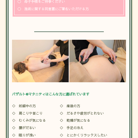
〇 母子手帳をご持参ください
〇 施術に関する同意書にご署名いただける方
バザルト®マタニティはこんな方に選ばれています
◇ 妊娠中の方
◇ 産後の方
◇ 肩こりや首こり
◇ だるさや疲労がとれない
◇ むくみが気になる
◇ 乾燥が気になる
◇ 腰がだるい
◇ 手足の冷え
◇ 眠りが浅い
◇ とにかくリラックスしたい