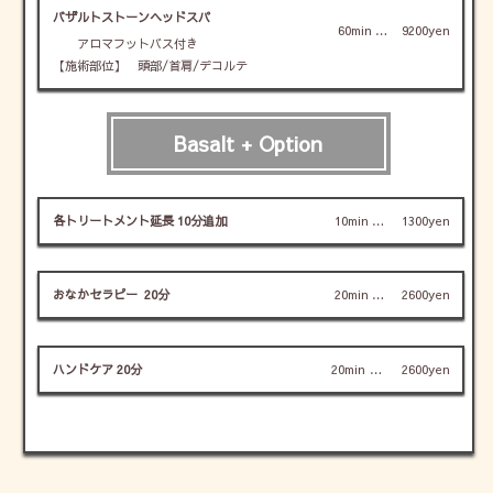
バザルトストーンヘッドスパ
60min
…
9200yen
アロマフットバス付き
【施術部位】 頭部/首肩/デコルテ
Basalt + Option
各トリートメント延長 10分追加
10min
…
1300yen
おなかセラピー 20分
20min
…
2600yen
ハンドケア 20分
20min
…
2600yen