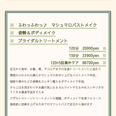
■
ふわっふわっ♪ マシュマロバストメイク
■
姿勢＆ボディメイク
■
ブライダルトリートメント
120分 20000yen
■
150分 23900yen
■
120×5回集中ケア 86700yen
■
足元から背中、お腹、肩、デコルテまでの全身トリートメントに加えて
理想のふわふわの柔らかマシュマロを作り上げるバストメイク手技、
猫背や歪みなどの姿勢をスッキリ整えるボディメイク手技、
さらにはお尻まわりやお腹の気になるセルライトやたるみをスッキリさせ
てくれる痩身手技まで入る
バザルトストーントリートメントの真髄、ボディメイク全身フルコース
施術前に効果を上げるためアロマフットバスで足元から温めます