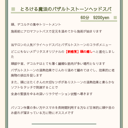
■
とろける魔法のバザルトストーンヘッドスパ
60分 9200yen
■
頭、デコルテの集中トリートメント
施術前にアロマフットバスで足元を温めてから施術が始まります
当サロンの人気ドライヘッドスパとバザルトストーンのコラボメニュー
どこにもないメグリタスオリジナルの
【新感覚】頭の癒し
へと進化しまし
た
頭部や首、デコルテはとても薄く繊細な筋肉が多い場所となります
バザルトストーンの温熱効果でじんわり温めて緩めてほぐし、効果的に老
廃物の排出を促します
また、頭にはたくさんの大切なツボがありストーンの温熱効果と柔らかな
ソフトなタッチで刺激することで
全身の緊張をゆるめ深いリラクゼーション状態へ導きます
パソコン作業の多い方やスマホを長時間利用する方など日常的に頭や目の
お疲れが溜まっている方に特にオススメです