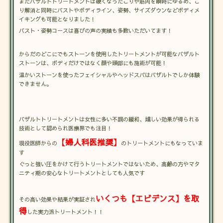
またバザルトトリートメントは硬くなったこりや筋肉を瞬時にゆるめ、こ
り解消と同時にバストやボディライン、姿勢、サイズダウンなどボディメ
イキングも可能となりました！
バスト・姿勢コースは喜びの声の実績も多数いただいてます！
からだのどこにでもストーンを使用したトリートメントが可能なバザルト
ストーンは、ボディだけではなく顔や頭部にも施術が可能！
温かいストーンを使ったフェイシャルやヘッドスパはバザルトでしか体験
できません。
バザルトトリートメントは女性に多い不調の緩和、嬉しい効果が得られる
技術として認められ医療界でも注目！
【婦人科医推奨】
現役医師からの
のトリートメントにもなっていま
す
ぐっと強い圧をかけて行うトリートメントではないため、高齢の方やマタ
ニティ期の安心なトリートメントとしても人気です
いくつも【エビデンス】を取
その高い効果や結果が実証され
得
した実力派トリートメント！！