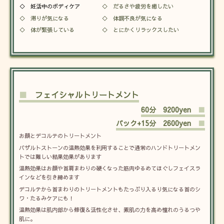
◇ 妊活中のボディケア
◇ だるさや疲労を癒したい
◇ 滞りが気になる
◇ 体調不良が気になる
◇ 体が緊張している
◇ とにかくリラックスしたい
■
フェイシャルトリートメント
60分 9200yen
■
パック+15分 2600yen
■
お顔とデコルテのトリートメント
バザルトストーンの温熱効果を利用することで通常のハンドトリートメン
トでは難しい結果効果があります
温熱効果はお顔や首肩まわりの硬くなった筋肉ゆるめてほぐしフェイスラ
インなどを引き締めます
デコルテから首まわりのトリートメントもたっぷり入るり気になる首のシ
ワ・たるみケアにも！
温熱効果は肌内部から修復＆活性化させ、素肌の力を高め憧れのうるつや
肌に。