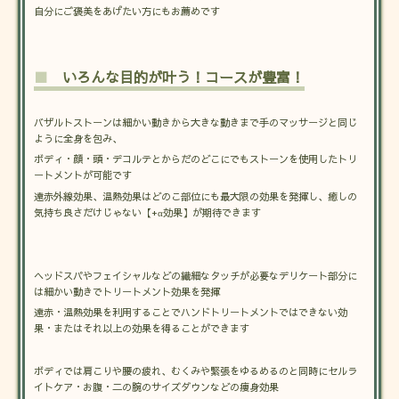
自分にご褒美をあげたい方にもお薦めです
■
いろんな目的が叶う！コースが豊富！
バザルトストーンは細かい動きから大きな動きまで手のマッサージと同じ
ように全身を包み、
ボディ・顔・頭・デコルテとからだのどこにでもストーンを使用したトリ
ートメントが可能です
遠赤外線効果、温熱効果はどのこ部位にも最大限の効果を発揮し、癒しの
気持ち良さだけじゃない【+α効果】が期待できます
ヘッドスパやフェイシャルなどの繊細なタッチが必要なデリケート部分に
は細かい動きでトリートメント効果を発揮
遠赤・温熱効果を利用することでハンドトリートメントではできない効
果・またはそれ以上の効果を得ることができます
ボディでは肩こりや腰の疲れ、むくみや緊張をゆるめるのと同時にセルラ
イトケア・お腹・二の腕のサイズダウンなどの痩身効果