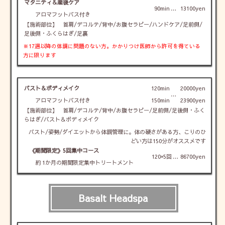
マタニティ＆産後ケア
90min
…
13100yen
アロマフットバス付き
【施術部位】 首肩/デコルテ/背中/お腹セラピー/ハンドケア/足前側/
足後側・ふくらはぎ/足裏
※17週以降の体調に問題のない
方。かかりつけ医師から許可を得ている
方に限ります
バスト＆ボディメイク
120min
20000yen
…
アロマフットバス付き
150min
23900yen
【施術部位】 首肩/デコルテ/背中/お腹セラピー/足前側/足後側・ふく
らはぎ/バスト＆ボディメイク
バスト/姿勢/ダイエットから体調管理に。体の硬さがある方、こりのひ
どい方は150分がオススメです
《期間限定》5回集中コース
120×5回
…
86700yen
約 1か月の期間限定集中トリートメント
Basalt Headspa