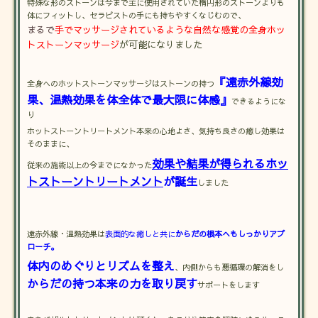
特殊な形のストーンは今まで主に使用されていた楕円形のストーンよりも
体にフィットし、セラピストの手にも持ちやすくなじむので、
まるで
手でマッサージされているような自然な感覚の全身ホッ
トストーンマッサージ
が可能になりました
『遠赤外線効
全身へのホットストーンマッサージはストーンの持つ
果、温熱効果を体全体で最大限に体感』
できるようにな
り
ホットストーントリートメント本来の心地よさ、気持ち良さの癒し効果は
そのままに、
効果や結果が得られるホッ
従来の施術以上の今までになかった
トストーントリートメント
が誕生
しました
遠赤外線・温熱効果は
表面的な癒しと共に
からだの根本へもしっかりアプ
ローチ。
体内のめぐりとリズムを整え
、内側からも悪循環の解消をし
からだの持つ本来の力を取り戻す
サポートをします