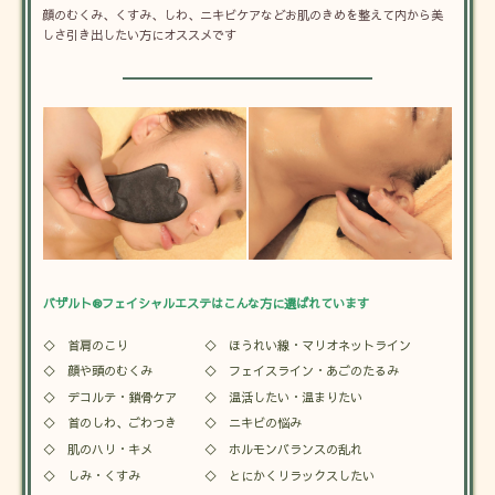
顔のむくみ、くすみ、しわ、ニキビケアなどお肌のきめを整えて内から美
しさ引き出したい方にオススメです
バザルト®フェイシャルエステはこんな方に選ばれています
◇ 首肩のこり
◇ ほうれい線・マリオネットライン
◇ 顔や頭のむくみ
◇ フェイスライン・あごのたるみ
◇ デコルテ・鎖骨ケア
◇ 温活したい・温まりたい
◇ 首のしわ、ごわつき
◇ ニキビの悩み
◇ 肌のハリ・キメ
◇ ホルモンバランスの乱れ
◇ しみ・くすみ
◇ とにかくリラックスしたい