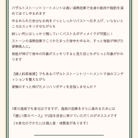
バザルトストーントリートメントは高い温熱効果で全身の筋肉や脂肪を温
めてほぐしゆるめます
ゆるめられた余分なお肉をぐっとしっかりバストへ引き上げ、いらないと
ころはスッキリさせながらも
欲しい所にはしっかり残していくバスト＆ボディメイクが可能に！
ストーンの温熱効果でこりかたまった背中もゆるみ、すっと背筋が伸びた
姿勢美人に。
背筋が伸びて背中の印象がスッキリすると見た目にもがらっと印象がかわ
ります
【婦人科医推奨】でもあるバザルトストーントリートメントで体のコンデ
ィションを整えながら
姿勢のすっと伸びたメリハリボディを目指しませんか？
1度の施術でも変化はでますが、施術の効果をさらに高めるためには
『週に1度のペース』で5回を目安に受けていただくのがオススメです
（※変化のでかたには個人差・体質差があります）