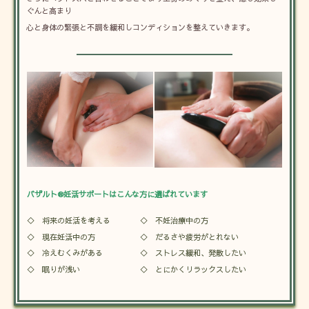
ぐんと高まり
心と身体の緊張と不調を緩和しコンディションを整えていきます。
バザルト®妊活サポートはこんな方に選ばれています
◇ 将来の妊活を考える
◇ 不妊治療中の方
◇ 現在妊活中の方
◇ だるさや疲労がとれない
◇ 冷えむくみがある
◇ ストレス緩和、発散したい
◇ 眠りが浅い
◇ とにかくリラックスしたい