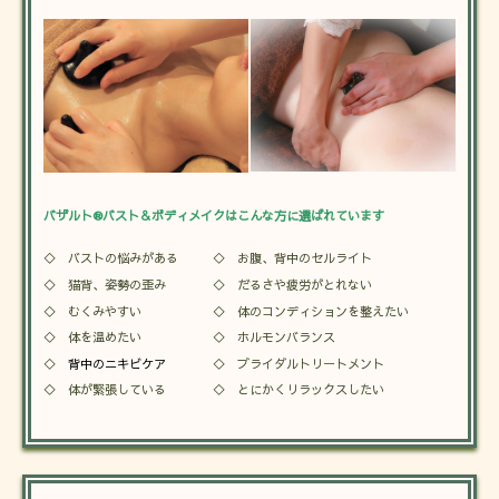
バザルト®バスト＆ボディメイクはこんな方に選ばれています
◇ バストの悩みがある
◇ お腹、背中のセルライト
◇ 猫背、姿勢の歪み
◇ だるさや疲労がとれない
◇ むくみやすい
◇ 体のコンディションを整えたい
◇ 体を温めたい
◇ ホルモンバランス
◇
背中のニキビケア
◇ ブライダルトリートメント
◇ 体が緊張している
◇ とにかくリラックスしたい