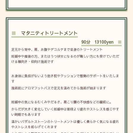
■
マタニティトリートメント
90分 13100yen
■
足元から背中、肩、お腹やデコルテまで全身のトリートメント
妊娠中や産後の方、またはうつ伏せになるのが難しい方にも受けていただ
ける横向き・仰向け施術です
お身体に負担がないよう抱き枕やクッションで態勢のサポートをいたしま
す
施術前にアロマフットバスで足元を温めてから施術が始まります
妊娠中の気になるむくみやだるさ、肩こり腰の不快感などの緩和に。
からだが大きく変化していく妊娠中は普段より疲れやストレスを感じやす
い時期でもあります
温かいバザルトストーンのトリートメントは優しく柔らかく気になる疲れ
やストレスを和らげてくれます