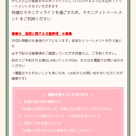
からだと心の緊張をゆるめリラックスしていただけるよう心を込めてトリ
ートメントさせていただきます
快適なマタニティライフを過ごすため、マタニティトリートメ
ントをご利用ください
■■※ 施術に関する注意事項 ※■■
大切な時期のお身体のケアになります。安全なトリートメントを行う為に
も
必ず下記の注意事項をご確認していただき同意の上、ご予約ください。
初めてご予約される際はLINE/インスタDM、またはお電話でお問い合わせ
ください
（電話はでられないことも多いため、LINEからお問い合わせいただくのが
確実です）
< 施術を受けていただける方 >
〇 妊娠20週以降の健康な方
（妊娠の可能性がある方、初期の方は受けていただけません）
〇 かかりつけ医師からマッサージの許可を受けている
〇 施術に不安を感じな
い方
（体調に不安のある方は施術をお控えください）