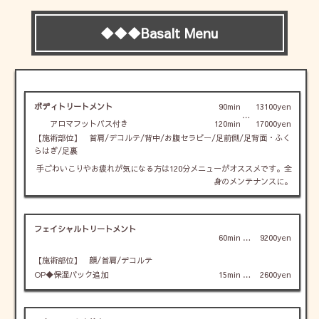
◆◆◆Basalt Menu
ボディトリートメント
90min
13100yen
…
アロマフットバス付き
120min
17000yen
【施術部位】 首肩/デコルテ/背中/お腹セラピー/足前側/足背面・ふく
らはぎ/足裏
手ごわいこりやお疲れが気になる方は120分メニューがオススメです。全
身のメンテナンスに。
フェイシャルトリートメント
60min
…
9200yen
【施術部位】 顔/首肩/デコルテ
OP◆保湿パック追加
15min
…
2600yen