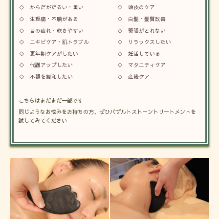
◇ からだがだるい・重い
◇ 頭皮のケア
◇ 生理痛・不順がある
◇ 白髪・髪質改善
◇ 目の疲れ・乾きやすい
◇ 緊張がとれない
◇ ニキビケア・肌トラブル
◇ リラックスしたい
◇ 更年期ケアがしたい
◇ 妊活している
◇ 代謝アップしたい
◇ マタニティケア
◇ 不調を緩和したい
◇ 産後ケア
こちらはまだまだ一部です
同じようなお悩みをお持ちの方、ぜひバザルトストーントリートメントを
試してみてください